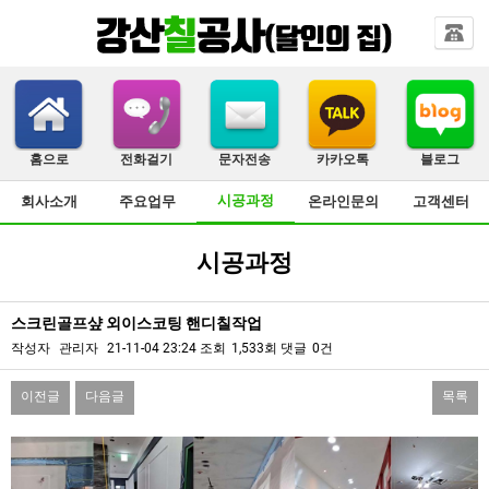
홈으로
전화걸기
문자전송
카카오톡
블로그
시공과정
회사소개
주요업무
온라인문의
고객센터
시공과정
스크린골프샾 외이스코팅 핸디칠작업
작성자
관리자
21-11-04 23:24
조회
1,533회
댓글
0건
이전글
다음글
목록
본문