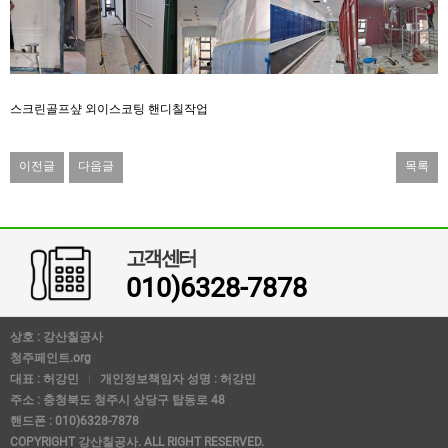
스크린골프샾 외이스코팅 핸디칠작업
이전글
다음글
목록
고객센터
010)6328-7878
상호 : 강산칠공사
청주페인트.org
대표 : 허강민
개인정보책임자 성명 : 허강민
주소 : 충청북도 청주시 상당구 탑동로 48
핸드폰 : 010)6328-7878
COPYRIGHT 강산칠공사. ALL RIGHT RESERVED.