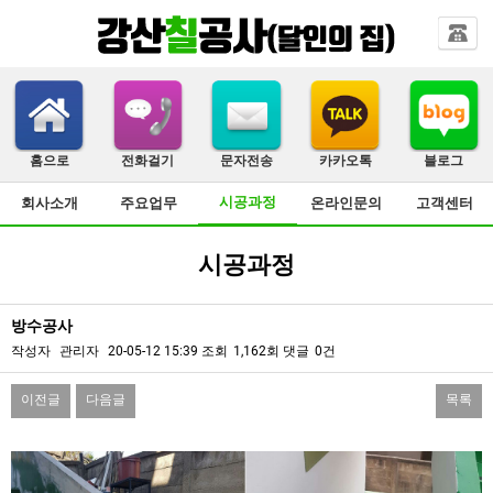
홈으로
전화걸기
문자전송
카카오톡
블로그
시공과정
회사소개
주요업무
온라인문의
고객센터
시공과정
방수공사
작성자
관리자
20-05-12 15:39
조회
1,162회
댓글
0건
이전글
다음글
목록
본문