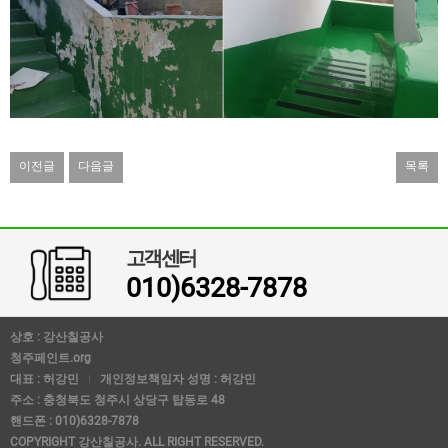
이전글
다음글
목록
고객센터
010)6328-7878
상호 : 강산칠공사
청주페인트.org
대표 : 허강민
개인정보책임자 성명 : 허강민
주소 : 충청북도 청주시 상당구 탑동로 48
핸드폰 : 010)6328-7878
COPYRIGHT 강산칠공사. ALL RIGHT RESERVED.